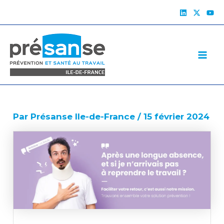
Aller
au
Mai
contenu
Me
Par
Présanse Ile-de-France
/
15 février 2024